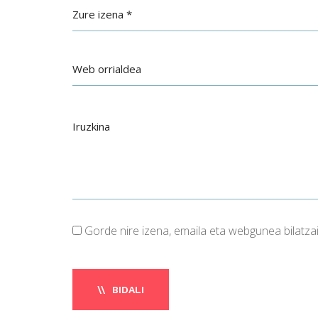
Gorde nire izena, emaila eta webgunea bilatz
BIDALI