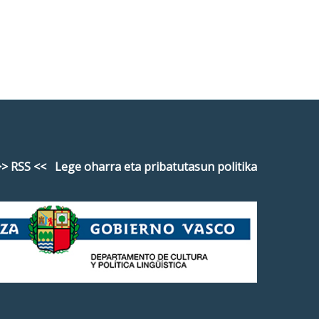
> RSS <<
Lege oharra eta pribatutasun politika