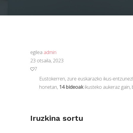
egilea
admin
23 otsaila, 2023
7
Eustokerren, zure euskarazko ikus-entzunez
honetan,
14 bideoak
ikusteko aukeraz gain, b
Iruzkina sortu