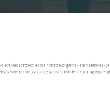
ko edukiak sortzeko edota hobetzeko gakoak eta baliabideak j
ideo bakoitzaren gida idatziak ere aurkituko dituzu lagungarri g