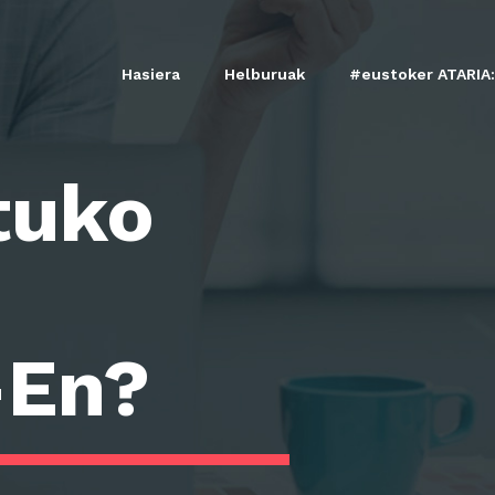
Hasiera
Helburuak
#eustoker ATARIA:
tuko
-En?