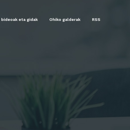
 bideoak eta gidak
Ohiko galderak
RSS