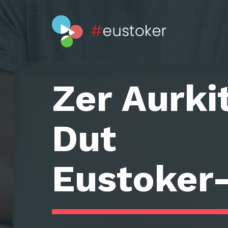
Zer Aurki
Dut
Eustoker