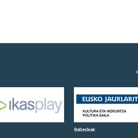
>
Babesleak