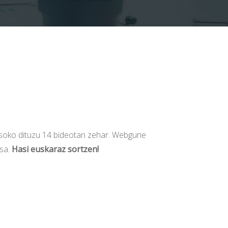
asoko dituzu 14 bideotan zehar. Webgune
isa.
Hasi euskaraz sortzen!