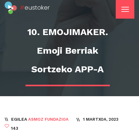
10. EMOJIMAKER.
Emoji Berriak
Sortzeko APP-A
EGILEA
1 MARTXOA, 2023
ASMOZ FUNDAZIOA
143