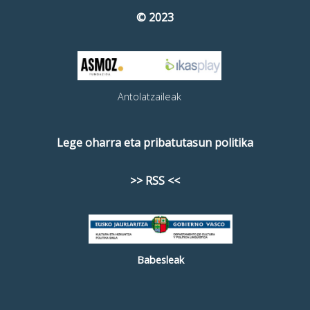
© 2023
Antolatzaileak
Lege oharra eta pribatutasun politika
>> RSS <<
Babesleak