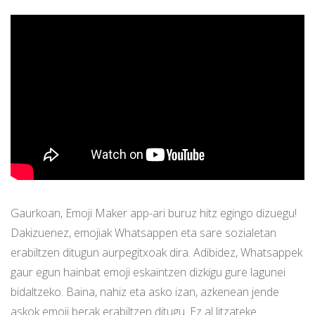
Gaurkoan, Emoji Maker app-ari buruz hitz egingo dizuegu!
Dakizuenez, emojiak Whatsappen eta sare sozialetan
erabiltzen ditugun aurpegitxoak dira. Adibidez, Whatsappek
gaur egun hainbat emoji eskaintzen dizkigu gure lagunei
bidaltzeko. Baina, nahiz eta asko izan, azkenean jende
askok emoji berak erabiltzen ditugu. Ez al litzateke