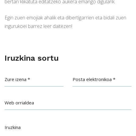
bertan klikatuta editatzeko aukera emango digularik.
Egin zuen emojiak ahalik eta dibertigarrien eta bidali zuen
ingurukoei barrez leer daitezen!
Iruzkina sortu