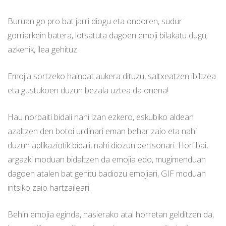
Buruan go pro bat jarri diogu eta ondoren, sudur
gorriarkein batera, lotsatuta dagoen emoji bilakatu dugu;
azkenik, ilea gehituz.
Emojia sortzeko hainbat aukera dituzu, saltxeatzen ibiltzea
eta gustukoen duzun bezala uztea da onena!
Hau norbaiti bidali nahi izan ezkero, eskubiko aldean
azaltzen den botoi urdinari eman behar zaio eta nahi
duzun aplikaziotik bidali, nahi diozun pertsonari. Hori bai,
argazki moduan bidaltzen da emojia edo, mugimenduan
dagoen atalen bat gehitu badiozu emojiari, GIF moduan
iritsiko zaio hartzaileari.
Behin emojia eginda, hasierako atal horretan gelditzen da,