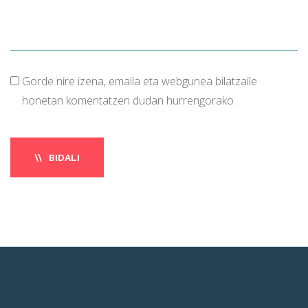
Gorde nire izena, emaila eta webgunea bilatzaile
honetan komentatzen dudan hurrengorako.
BIDALI