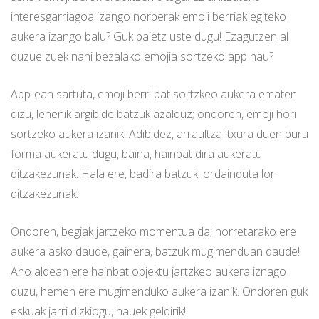
interesgarriagoa izango norberak emoji berriak egiteko
aukera izango balu? Guk baietz uste dugu! Ezagutzen al
duzue zuek nahi bezalako emojia sortzeko app hau?
App-ean sartuta, emoji berri bat sortzkeo aukera ematen
dizu, lehenik argibide batzuk azalduz; ondoren, emoji hori
sortzeko aukera izanik. Adibidez, arraultza itxura duen buru
forma aukeratu dugu, baina, hainbat dira aukeratu
ditzakezunak. Hala ere, badira batzuk, ordainduta lor
ditzakezunak.
Ondoren, begiak jartzeko momentua da; horretarako ere
aukera asko daude, gainera, batzuk mugimenduan daude!
Aho aldean ere hainbat objektu jartzkeo aukera iznago
duzu, hemen ere mugimenduko aukera izanik. Ondoren guk
eskuak jarri dizkiogu, hauek geldirik!