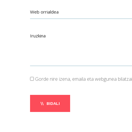
Gorde nire izena, emaila eta webgunea bilatz
BIDALI