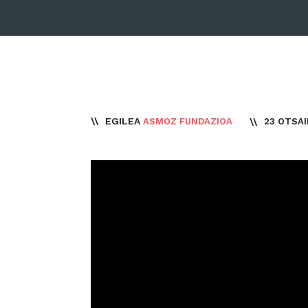
EGILEA
23 OTSAI
ASMOZ FUNDAZIOA