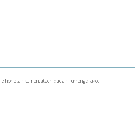
aile honetan komentatzen dudan hurrengorako.