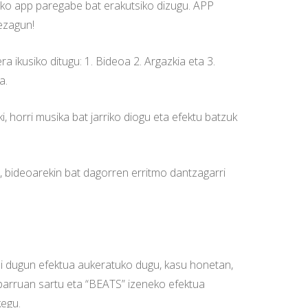
ko app paregabe bat erakutsiko dizugu. APP
ezagun!
a ikusiko ditugu: 1. Bideoa 2. Argazkia eta 3.
a.
 horri musika bat jarriko diogu eta efektu batzuk
, bideoarekin bat dagorren erritmo dantzagarri
nahi dugun efektua aukeratuko dugu, kasu honetan,
 barruan sartu eta “BEATS” izeneko efektua
kegu.