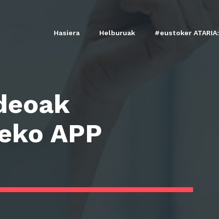
Hasiera
Helburuak
#eustoker ATARIA:
ideoak
zeko APP