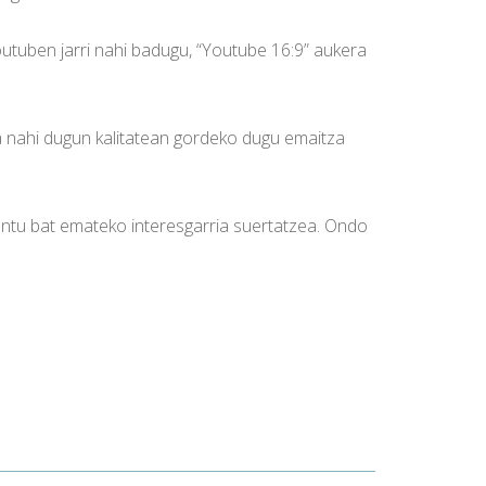
utuben jarri nahi badugu, “Youtube 16:9” aukera
 nahi dugun kalitatean gordeko dugu emaitza
untu bat emateko interesgarria suertatzea. Ondo