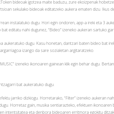
ikToken bideoak igotzea maite baduzu, zure ekoizpenak hobetze
sioan sekulako bideoak editatzeko aukera ematen dizu. Ikus d
ean instalatuko dugu. Hori egin ondoren, app-a ireki eta 3 auker
 bat editatu nahi dugunez, “Bideo” izeneko aukeran sartuko gar
 aukeratuko dugu. Kasu honetan, dantzari baten bideo bat ireki,
kargarriagoa izango da sare sozialetan argitaratzeko.
 “MUSIC” izeneko ikonoaren gainean klik egin behar dugu. Bertan
ntzagarri bat aukeratuko dugu.
 efektu jarriko dizkiogu. Horretarako, “Filter” izeneko aukeran 
 dugu. Horretaz gain, musika sentiarazteko, efektuen ikonoaren
en intentsitatea eta denbora bideoaren erritmora egokitu ditza