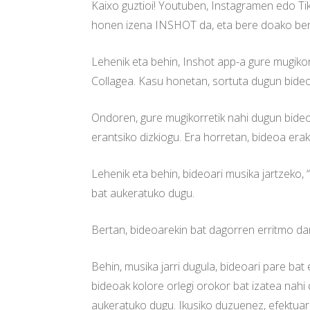
Kaixo guztioi! Youtuben, Instagramen edo T
honen izena INSHOT da, eta bere doako bert
Lehenik eta behin, Inshot app-a gure mugikorr
Collagea. Kasu honetan, sortuta dugun bideo
Ondoren, gure mugikorretik nahi dugun bideoa
erantsiko dizkiogu. Era horretan, bideoa era
Lehenik eta behin, bideoari musika jartzeko,
bat aukeratuko dugu.
Bertan, bideoarekin bat dagorren erritmo da
Behin, musika jarri dugula, bideoari pare bat
bideoak kolore orlegi orokor bat izatea nahi
aukeratuko dugu. Ikusiko duzuenez, efektuar