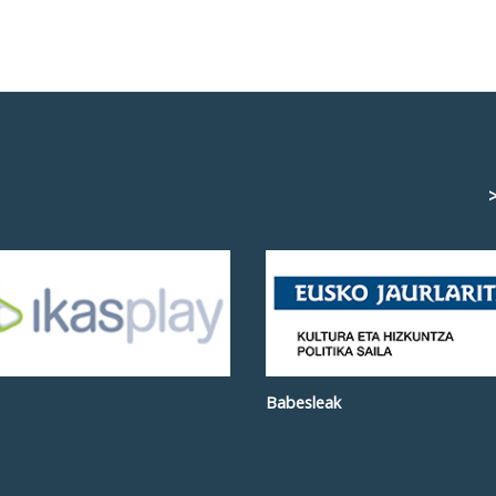
>
Babesleak