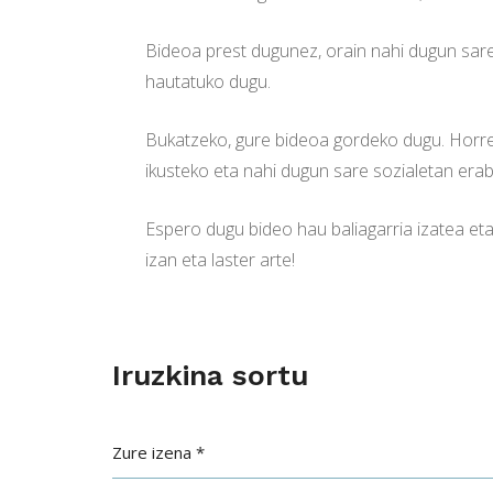
Bideoa prest dugunez, orain nahi dugun sare
hautatuko dugu.
Bukatzeko, gure bideoa gordeko dugu. Horre
ikusteko eta nahi dugun sare sozialetan erabi
Espero dugu bideo hau baliagarria izatea et
izan eta laster arte!
Iruzkina sortu