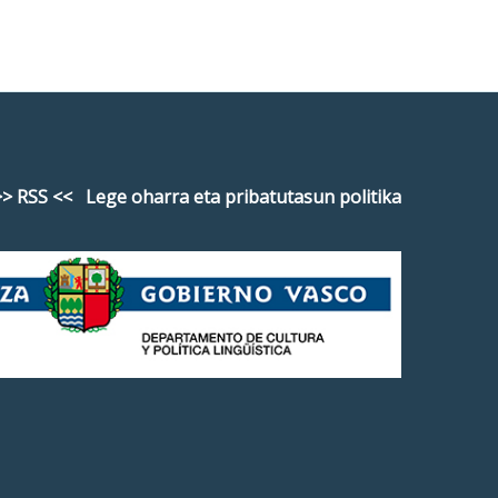
> RSS <<
Lege oharra eta pribatutasun politika