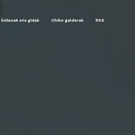
 bideoak eta gidak
Ohiko galderak
RSS