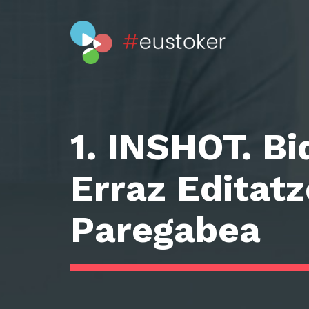
1. INSHOT. B
Erraz Editat
Paregabea