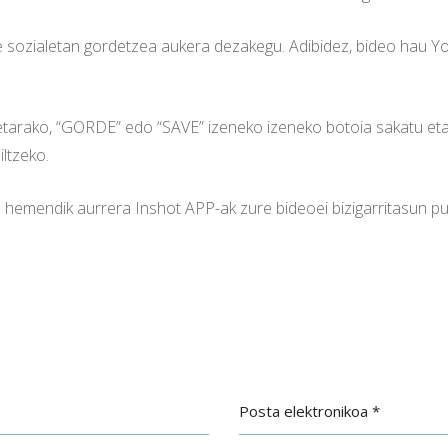
 sozialetan gordetzea aukera dezakegu. Adibidez, bideo hau Yo
tarako, “GORDE” edo “SAVE” izeneko izeneko botoia sakatu eta
ltzeko.
a hemendik aurrera Inshot APP-ak zure bideoei bizigarritasun p