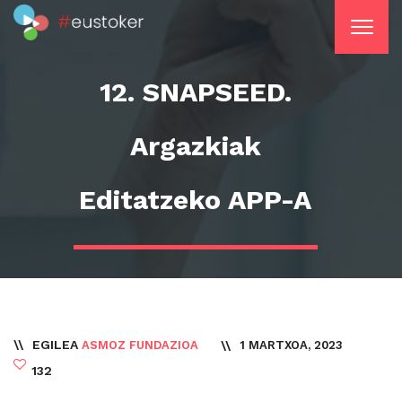
12. SNAPSEED.
Argazkiak
Editatzeko APP-A
EGILEA
1 MARTXOA, 2023
ASMOZ FUNDAZIOA
132