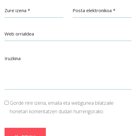
Gorde nire izena, emaila eta webgunea bilatzaile
honetan komentatzen dudan hurrengorako.