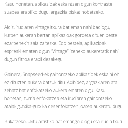
Kasu honetan, aplikazioak eskaintzen digun kontraste
suabea erabiliko dugu, argazkia piskat hobetzeko.
Aldiz, irudiaren vintage itxura bat eman nahi badiogu,
kurben aukeran bertan aplikazioak gordeta dituen beste
ezarpenekin saia zaitezke. Edo bestela, aplikazioak
espreski ematen digun “Vintage” izeneko aukeretatik nahi
dugun filtroa erabil dezakegu.
Gainera, Snapseed-ek gainontzeko aplikazioek eskaini ohi
ez dituzten aukera batzuk ditu. Adibidez, argazkiaren atal
zehatz bat enfokatzeko aukera ematen digu. Kasu
honetan, iturria enfokatzea eta irudiaren gainontzeko
atalak gutxika-gutxika desenfokatzen joatea aukeratu dugu.
Bukatzeko, ukitu artistiko bat emango diogu eta irudia txuri