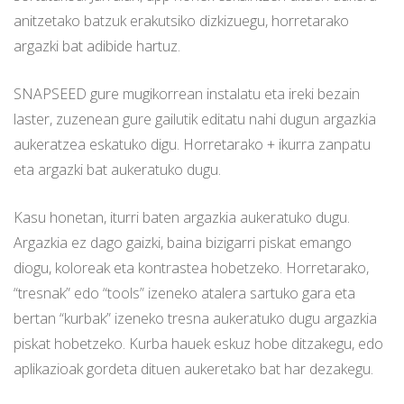
anitzetako batzuk erakutsiko dizkizuegu, horretarako
argazki bat adibide hartuz.
SNAPSEED gure mugikorrean instalatu eta ireki bezain
laster, zuzenean gure gailutik editatu nahi dugun argazkia
aukeratzea eskatuko digu. Horretarako + ikurra zanpatu
eta argazki bat aukeratuko dugu.
Kasu honetan, iturri baten argazkia aukeratuko dugu.
Argazkia ez dago gaizki, baina bizigarri piskat emango
diogu, koloreak eta kontrastea hobetzeko. Horretarako,
“tresnak” edo “tools” izeneko atalera sartuko gara eta
bertan “kurbak” izeneko tresna aukeratuko dugu argazkia
piskat hobetzeko. Kurba hauek eskuz hobe ditzakegu, edo
aplikazioak gordeta dituen aukeretako bat har dezakegu.