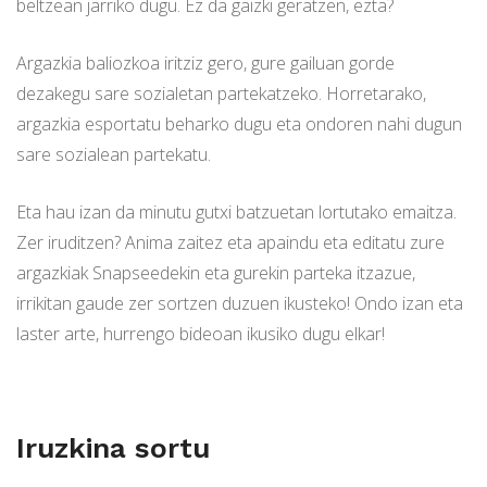
beltzean jarriko dugu. Ez da gaizki geratzen, ezta?
Argazkia baliozkoa iritziz gero, gure gailuan gorde
dezakegu sare sozialetan partekatzeko. Horretarako,
argazkia esportatu beharko dugu eta ondoren nahi dugun
sare sozialean partekatu.
Eta hau izan da minutu gutxi batzuetan lortutako emaitza.
Zer iruditzen? Anima zaitez eta apaindu eta editatu zure
argazkiak Snapseedekin eta gurekin parteka itzazue,
irrikitan gaude zer sortzen duzuen ikusteko! Ondo izan eta
laster arte, hurrengo bideoan ikusiko dugu elkar!
Iruzkina sortu