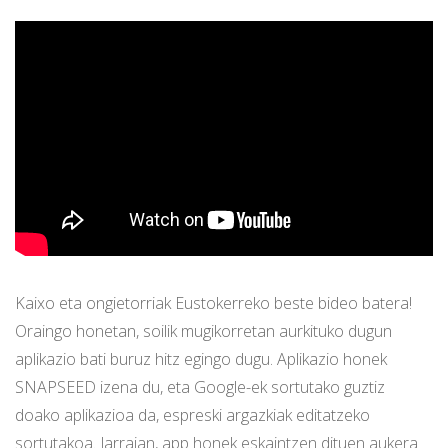
Kaixo eta ongietorriak Eustokerreko beste bideo batera!
Oraingo honetan, soilik mugikorretan aurkituko dugun
aplikazio bati buruz hitz egingo dugu. Aplikazio honek
SNAPSEED izena du, eta Google-ek sortutako guztiz
doako aplikazioa da, espreski argazkiak editatzeko
sortutakoa. Jarraian, app honek eskaintzen dituen aukera